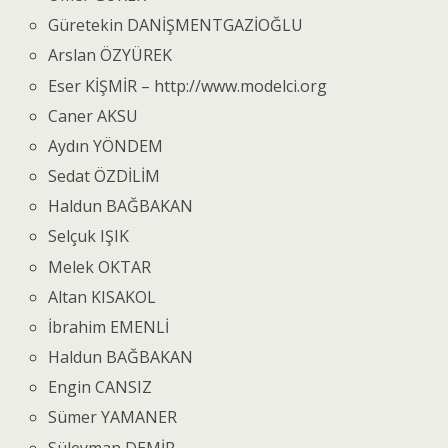
Güretekin DANİŞMENTGAZİOĞLU
Arslan ÖZYÜREK
Eser KİŞMİR – http://www.modelci.org
Caner AKSU
Aydın YÖNDEM
Sedat ÖZDİLİM
Haldun BAĞBAKAN
Selçuk IŞIK
Melek OKTAR
Altan KISAKOL
İbrahim EMENLİ
Haldun BAĞBAKAN
Engin CANSIZ
Sümer YAMANER
Süleyman DEMİR