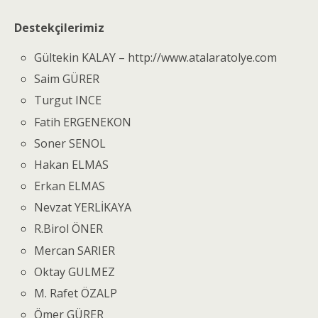
Destekçilerimiz
Gültekin KALAY – http://www.atalaratolye.com
Saim GÜRER
Turgut INCE
Fatih ERGENEKON
Soner SENOL
Hakan ELMAS
Erkan ELMAS
Nevzat YERLİKAYA
R.Birol ÖNER
Mercan SARIER
Oktay GULMEZ
M. Rafet ÖZALP
Ömer GÜRER