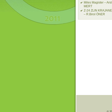
Miles Magister – Ars
MERT
Z-24 ZLIN KRAJAN
– R.Birol ÖNER
© 20