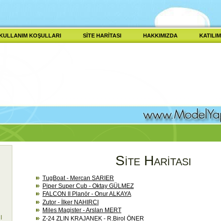
KULLANIM KOŞULLARI
SITE HARITASI
HAKKIMIZDA
KATILIM
Site Haritası
TugBoat - Mercan SARIER
Piper Super Cub - Oktay GÜLMEZ
FALCON II Planör - Onur ALKAYA
Zutor - İlker NAHIRCI
Miles Magister - Arslan MERT
I
Z-24 ZLIN KRAJANEK - R.Birol ÖNER