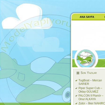
ANA SAYFA
Son Yazılar
TugBoat – Mercan
SARIER
Piper Super Cub –
Oktay GÜLMEZ
FALCON II Planör –
Onur ALKAYA
Zutor – İlker NAHIRC