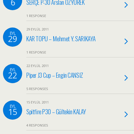
6
SERÇE P-30 Arslan ÖZYÜREK
1 RESPONSE
29 EYLÜL 2011
EYL
29
KAR TOPU – Mehmet Y. SARIKAYA
1 RESPONSE
22 EYLÜL 2011
EYL
22
Piper J3 Cup – Engin CANSIZ
5 RESPONSES
15 EYLÜL 2011
EYL
15
Spitfire P30 – Gültekin KALAY
4 RESPONSES