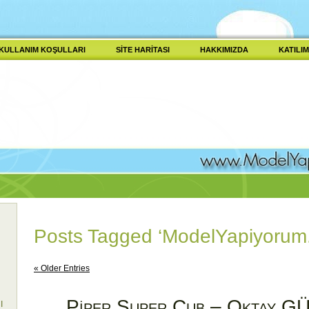
KULLANIM KOŞULLARI
SITE HARITASI
HAKKIMIZDA
KATILIM
Posts Tagged ‘ModelYapiyorum
« Older Entries
Piper Super Cub – Oktay 
I