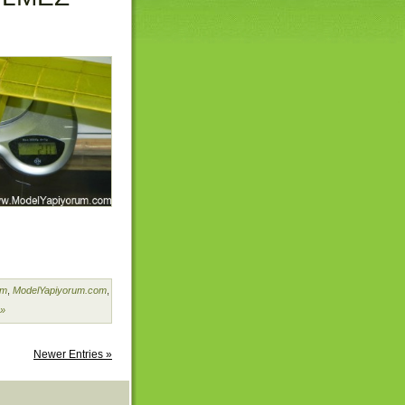
um
,
ModelYapiyorum.com
,
»
Newer Entries »