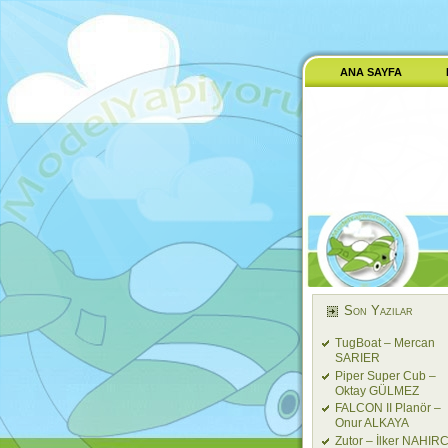
ANA SAYFA
Son Yazılar
TugBoat – Mercan
SARIER
Piper Super Cub –
Oktay GÜLMEZ
FALCON II Planör –
Onur ALKAYA
Zutor – İlker NAHIRC