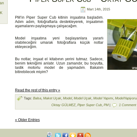
lan
Mart 14th, 2015
EK
PM’in Piper Super Cub kitinin inşaatına başladım.
Adım adım, fotoğraflarla destekleyerek, inşaatımın
aşamalarını paylaşmaya çalışacağım.
Model inşaatına yeni başlayanlara yararlı
olabileceğini umarak fotoğraflara küçük notlar
ekleyeceğim.
Bu notlar, inşaat el kitabının yerini tutmaz. Sadece,
benim tekniğimi anlatır. Uzun zamandır, bu boyutta,
lastik motorlu model de yapmadım. Bakalım
bitirebilecek miyim?
Read the rest of this entry »
Tags:
Balsa
,
Maket Uçak
,
Model
,
Model Uçak
,
Model Yapımı
,
ModelYapiyor
Oktay GÜLMEZ
,
Piper Super Cub
,
PM
|
1 Comment 
« Older Entries