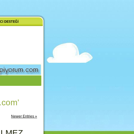
CI DESTEĞI
.com’
Newer Entries »
GÜLMEZ