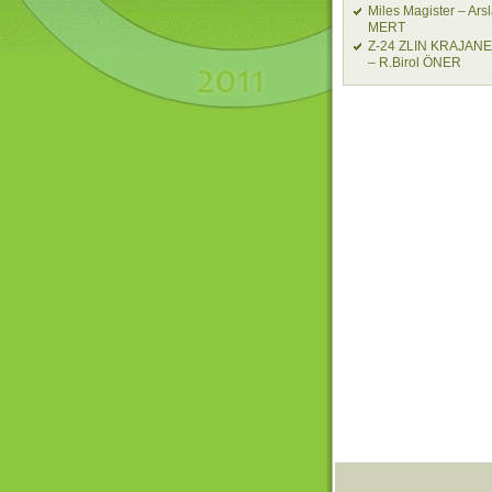
Miles Magister – Ars
MERT
Z-24 ZLIN KRAJAN
– R.Birol ÖNER