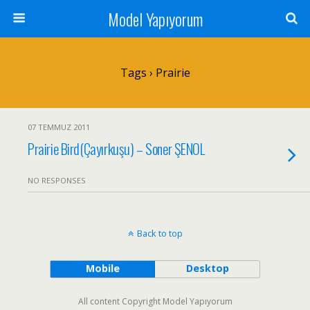
Model Yapıyorum
Tags › Prairie
07 TEMMUZ 2011
Prairie Bird(Çayırkuşu) – Soner ŞENOL
NO RESPONSES
Back to top
Mobile
Desktop
All content Copyright Model Yapıyorum