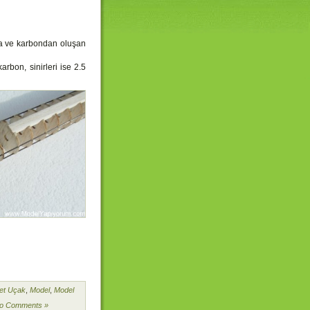
sa ve karbondan oluşan
rbon, sinirleri ise 2.5
et Uçak
,
Model
,
Model
o Comments »