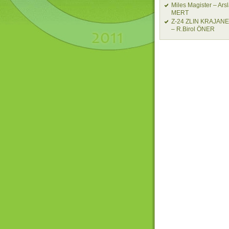
Miles Magister – Ars
MERT
Z-24 ZLIN KRAJAN
– R.Birol ÖNER