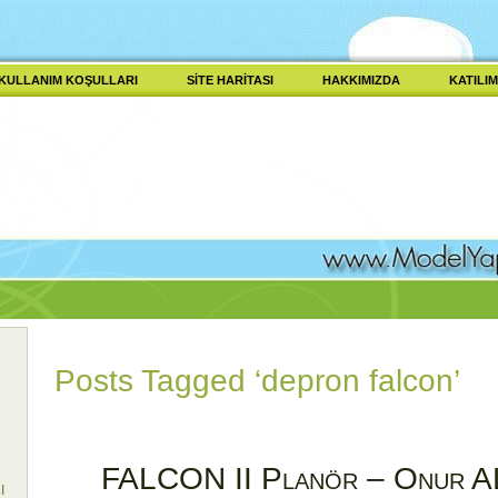
KULLANIM KOŞULLARI
SITE HARITASI
HAKKIMIZDA
KATILIM
Posts Tagged ‘depron falcon’
FALCON II Planör – Onur 
I