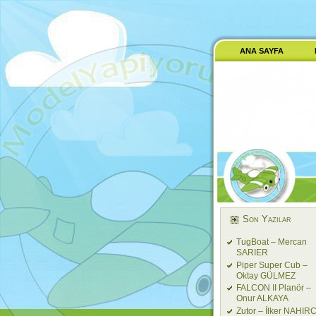
ANA SAYFA
Son Yazılar
TugBoat – Mercan
SARIER
Piper Super Cub –
Oktay GÜLMEZ
FALCON II Planör –
Onur ALKAYA
Zutor – İlker NAHIRC