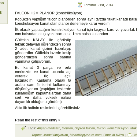
lan
Temmuz 21st, 2014
EK
FALCON II 2M PLANÖR (konstrüksüyon)
Köpükten yaptığım falcon planörden sonra aynı tarzda fakat kanadı bal
konstrüksüyon kanat olan planör denemeye karar verdim .
İlk olarak yapacağım konstrüksüyon kanat için taşıyıcı kare ve yuvarlak ka
mm balsadan oluşuyor.dbox ta ise 1mm balsa kullandım.
Gültekin KALAY ile görüşüp
teknik detayları öğrendikten sonra
2 adet kanat çizimi hazırlayıp
gönderdim. Gültekin lazerle kesip
gönderdikten sonra sabırla
yapmaya çalışıyorum.
Bu kanat 3 parça ve orta
merkezde ve kanat ucunda açı
vererek üç açılı
hazırladım. Kaplama olarak ta
araba cam filmlerini kullanmayı
düşünüyorum (yaptığım testlerde
kullandığım kaplamalardan daha
sert ve daha yüksek ısılara
dayanıklı olduğunu gördüm)
Altta ilk halinin resimlerini görebilirsiniz
Read the rest of this entry »
Tags:
Ahşap modeller
,
Depron
,
depron falcon
,
falcon
,
konstrüksiyon
,
Mak
Yapımı
,
ModelYapiyorum
,
ModelYapiyorum.com
,
Onur ALKAYA
|
N