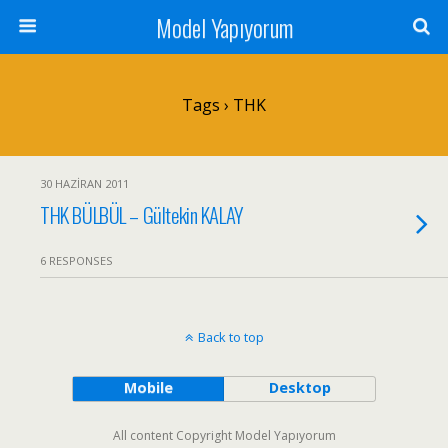
Model Yapıyorum
Tags › THK
30 HAZIRAN 2011
THK BÜLBÜL – Gültekin KALAY
6 RESPONSES
Back to top
Mobile
Desktop
All content Copyright Model Yapıyorum