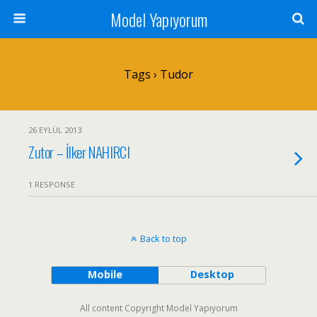
Model Yapıyorum
Tags › Tudor
26 EYLÜL 2013
Zutor – İlker NAHIRCI
1 RESPONSE
Back to top
Mobile
Desktop
All content Copyright Model Yapıyorum