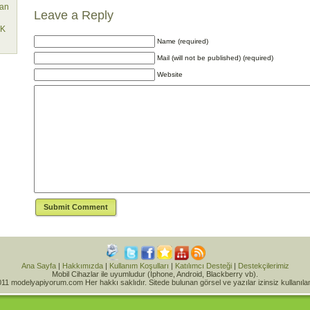
lan
Leave a Reply
EK
Name (required)
Mail (will not be published) (required)
Website
Ana Sayfa
|
Hakkımızda
|
Kullanım Koşulları
|
Katılımcı Desteği
|
Destekçilerimiz
Mobil Cihazlar ile uyumludur (Iphone, Android, Blackberry vb).
11 modelyapiyorum.com Her hakkı saklıdır. Sitede bulunan görsel ve yazılar izinsiz kullanıl