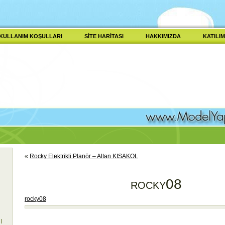
KULLANIM KOŞULLARI
SITE HARITASI
HAKKIMIZDA
KATILIM
«
Rocky Elektrikli Planör – Altan KISAKOL
rocky08
rocky08
I