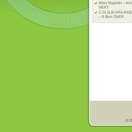
Miles Magister – Ars
MERT
Z-24 ZLIN KRAJAN
– R.Birol ÖNER
© 20