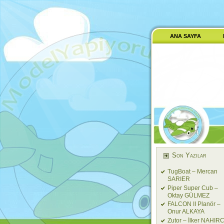
ANA SAYFA
Son Yazılar
TugBoat – Mercan
SARIER
Piper Super Cub –
Oktay GÜLMEZ
FALCON II Planör –
Onur ALKAYA
Zutor – İlker NAHIRC