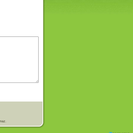
amaz.